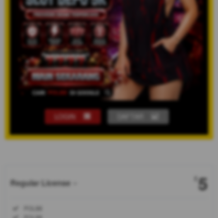
LOGIN
DAFTAR
Show More
5
$
Regular License
Regular
Included:
POL88
License
Included:
POL88