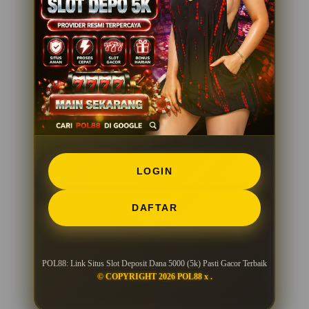
LOGIN
DAFTAR
POL88: Link Situs Slot Deposit Dana 5000 (5k) Pasti Gacor Terbaik
© COPYRIGHT 2026 POL88 x .