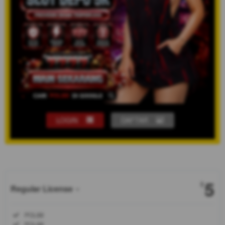
LOGIN
DAFTAR
Show More
5
$
Regular License
Regular
Included:
POL88
License
Included:
POL88