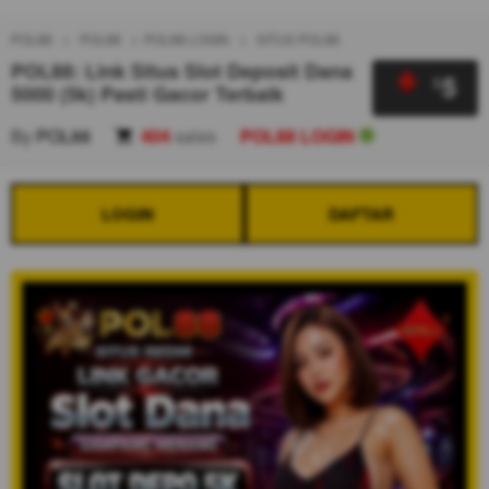
POL88
POL88
POL88 LOGIN
SITUS POL88
POL88: Link Situs Slot Deposit Dana
5
$
5000 (5k) Pasti Gacor Terbaik
By
POL88
404
sales
POL88 LOGIN
LOGIN
DAFTAR